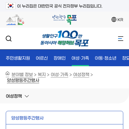
이 누리집은 대한민국 공식 전자정부 누리집입니다.
KR
주민생활지원
어르신
장애인
여성·가족
아동·청소년
장
분야별 정보
복지
여성·가족
여성정책
>
>
>
>
양성평등주간행사
여성정책
양성평등주간행사